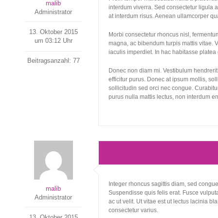
malib
interdum viverra. Sed consectetur ligula at 
Administrator
at interdum risus. Aenean ullamcorper quam
13. Oktober 2015
Morbi consectetur rhoncus nisl, fermentu
um 03:12 Uhr
magna, ac bibendum turpis mattis vitae. V
iaculis imperdiet. In hac habitasse plate
Beitragsanzahl: 77
Donec non diam mi. Vestibulum hendrerit r
efficitur purus. Donec at ipsum mollis, s
sollicitudin sed orci nec congue. Curabitur
purus nulla mattis lectus, non interdum en
Integer rhoncus sagittis diam, sed congue
malib
Suspendisse quis felis erat. Fusce vulputat
Administrator
ac ut velit. Ut vitae est ut lectus lacinia 
consectetur varius.
13. Oktober 2015