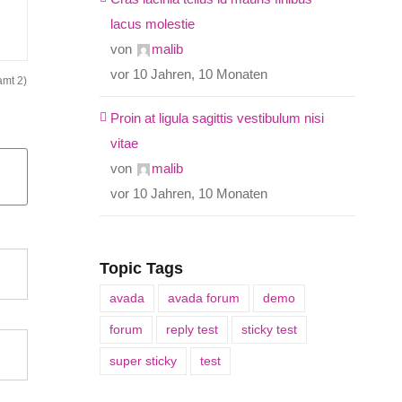
lacus molestie
von
malib
vor 10 Jahren, 10 Monaten
amt 2)
Proin at ligula sagittis vestibulum nisi
vitae
von
malib
vor 10 Jahren, 10 Monaten
Topic Tags
avada
avada forum
demo
forum
reply test
sticky test
super sticky
test