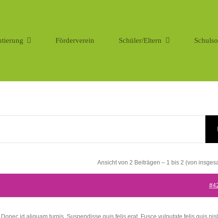
ntierung
Förderverein
Schüler/Eltern
Schulso
Ansicht von 2 Beiträgen – 1 bis 2 (von insges
#4
onec id aliquam turpis. Suspendisse quis felis erat. Fusce vulputate felis quis nisl