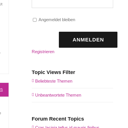
Ut
Angemeldet bleiben
ANMELDEN
Registrieren
,
Topic Views Filter
Beliebteste Themen
25
Unbeantwortete Themen
e
Forum Recent Topics
Cras lacinia tellus id mauris finibus