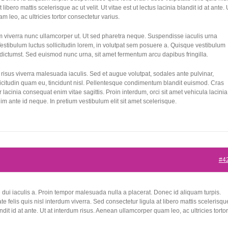
libero mattis scelerisque ac ut velit. Ut vitae est ut lectus lacinia blandit id at ante. 
 leo, ac ultricies tortor consectetur varius.
m viverra nunc ullamcorper ut. Ut sed pharetra neque. Suspendisse iaculis urna
estibulum luctus sollicitudin lorem, in volutpat sem posuere a. Quisque vestibulum
a dictumst. Sed euismod nunc urna, sit amet fermentum arcu dapibus fringilla.
isus viverra malesuada iaculis. Sed et augue volutpat, sodales ante pulvinar,
ollicitudin quam eu, tincidunt nisl. Pellentesque condimentum blandit euismod. Cras
 lacinia consequat enim vitae sagittis. Proin interdum, orci sit amet vehicula lacinia
im ante id neque. In pretium vestibulum elit sit amet scelerisque.
#4
 dui iaculis a. Proin tempor malesuada nulla a placerat. Donec id aliquam turpis.
e felis quis nisl interdum viverra. Sed consectetur ligula at libero mattis scelerisqu
blandit id at ante. Ut at interdum risus. Aenean ullamcorper quam leo, ac ultricies tortor