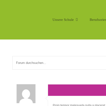
Zum
Inhalt
springen
Unsere Schule
Berufsorie
Proin tempor malesuada nulla a placerat. D