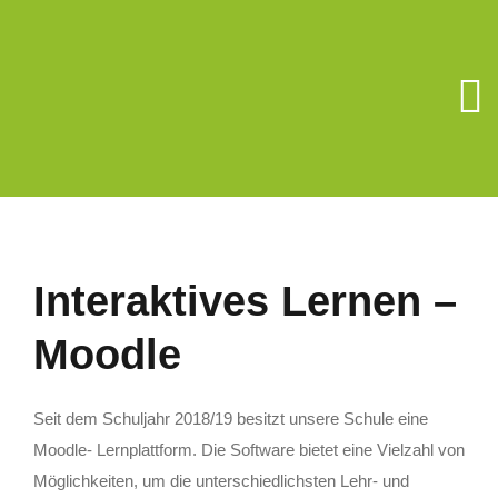
Zum
Inhalt
springen
To
Na
Unsere Schu
Berufsorient
Interaktives Lernen –
Förderverein
Moodle
Schüler/Elter
Seit dem Schuljahr 2018/19 besitzt unsere Schule eine
Moodle- Lernplattform. Die Software bietet eine Vielzahl von
Möglichkeiten, um die unterschiedlichsten Lehr- und
Schulsozialar