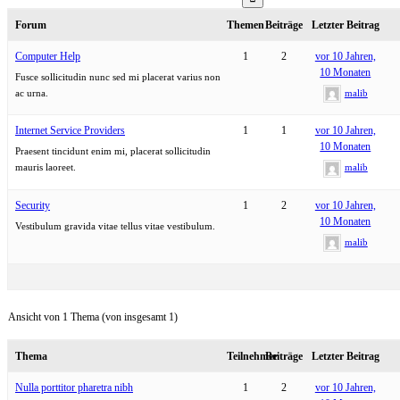
Forum
Themen
Beiträge
Letzter Beitrag
Computer Help
1
2
vor 10 Jahren,
10 Monaten
Fusce sollicitudin nunc sed mi placerat varius non
ac urna.
malib
Internet Service Providers
1
1
vor 10 Jahren,
10 Monaten
Praesent tincidunt enim mi, placerat sollicitudin
mauris laoreet.
malib
Security
1
2
vor 10 Jahren,
10 Monaten
Vestibulum gravida vitae tellus vitae vestibulum.
malib
Ansicht von 1 Thema (von insgesamt 1)
Thema
Teilnehmer
Beiträge
Letzter Beitrag
Nulla porttitor pharetra nibh
1
2
vor 10 Jahren,