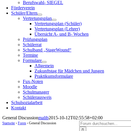
Berufswahl- SIEGEL
Förderverein
Schüler/Eltern
Vertretungsplan
Vertretungsplan (Schüler)
Vertretungsplan (Lehrer)
Übersicht A- und B- Wochen
Prüfungsplan
Schülerrat
Schulband „StageWound“
Termine
Formulare
Allgemein
Zukunftstag für Mädchen und Jungen
Praktikumsformulare
Fux-Noten
Moodle
Schulmanager
Schülerausweis
Schulsozialarbeit
Kontakt
General Discussion
malib
2015-10-12T02:55:58+02:00
Startseite
›
Foren
›
General Discussion