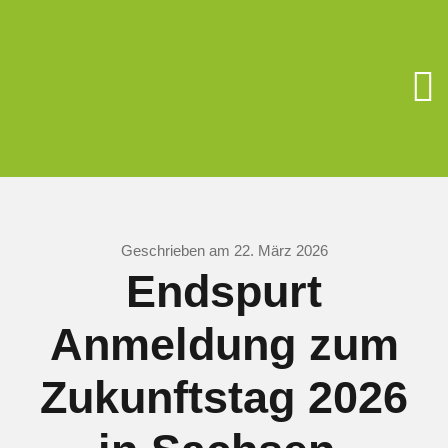
Zum
Inhalt
springen
To
Na
Unsere Schu
Berufsorient
Geschrieben am 22. März 2026
Endspurt
Förderverein
Anmeldung zum
Schüler/Elter
Zukunftstag 2026
Schulsozialar