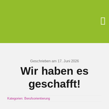
Zum
Inhalt
springen
To
Na
Unsere Schu
Berufsorient
Geschrieben am 17. Juni 2026
Wir haben es
Förderverein
geschafft!
Schüler/Elter
Kategorien:
Berufsorientierung
Schulsozialar