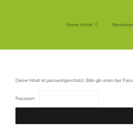
Zum
Inhalt
springen
Unsere Schule
Berufsorie
Dieser Inhalt ist passwortgeschützt. Bitte gib unten das Pas
Passwort: