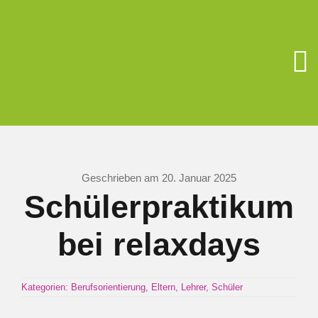
Zum
Inhalt
springen
To
Na
Unsere Schu
Berufsorient
Geschrieben am 20. Januar 2025
Schülerpraktikum
Förderverein
bei relaxdays
Schüler/Elter
Kategorien:
Berufsorientierung
,
Eltern
,
Lehrer
,
Schüler
Schulsozialar