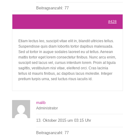
Beitragsanzahl: 77
Kontakt
#428
Etiam lectus leo, suscipit vitae elit in, blandit ultricies tellus.
Suspendisse quis diam lobortis tortor dapibus malesuada.
Sed ut tortor in augue sodales laoreet eu ut tellus. Aenean
mattis tortor eget lorem consectetur finibus. Nunc arcu enim,
suscipit sed lacus vel, cursus interdum lorem. Proin at ligula
sagittis, vestibulum nisi vitae, eleifend orci. Cras lacinia
tellus id mauris finibus, ac dapibus lacus molestie. Integer
pretium turpis urna, sed luctus risus iaculis id.
malib
Administrator
13. Oktober 2015 um 03:15 Uhr
Beitragsanzahl: 77