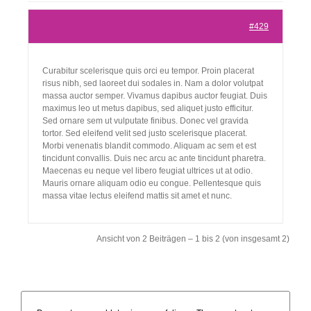
#429
Curabitur scelerisque quis orci eu tempor. Proin placerat
risus nibh, sed laoreet dui sodales in. Nam a dolor volutpat
massa auctor semper. Vivamus dapibus auctor feugiat. Duis
maximus leo ut metus dapibus, sed aliquet justo efficitur.
Sed ornare sem ut vulputate finibus. Donec vel gravida
tortor. Sed eleifend velit sed justo scelerisque placerat.
Morbi venenatis blandit commodo. Aliquam ac sem et est
tincidunt convallis. Duis nec arcu ac ante tincidunt pharetra.
Maecenas eu neque vel libero feugiat ultrices ut at odio.
Mauris ornare aliquam odio eu congue. Pellentesque quis
massa vitae lectus eleifend mattis sit amet et nunc.
Ansicht von 2 Beiträgen – 1 bis 2 (von insgesamt 2)