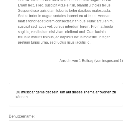
Etiam lectus leo, suscipit vitae elit in, blandit ultricies tellus.
Suspendisse quis diam lobortis tortor dapibus malesuada.
Sed ut tortor in augue sodales laoreet eu ut tellus. Aenean
mattis tortor eget lorem consectetur finibus. Nunc arcu enim,
suscipit sed lacus vel, cursus interdum lorem. Proin at ligula
sagittis, vestibulum nisi vitae, eleifend orci. Cras lacinia
tellus id mauris finibus, ac dapibus lacus molestie. Integer
pretium turpis urna, sed luctus risus iaculis id.
Ansicht von 1 Beitrag (von insgesamt 1)
Du musst angemeldet sein, um auf dieses Thema antworten zu
können.
Benutzername: