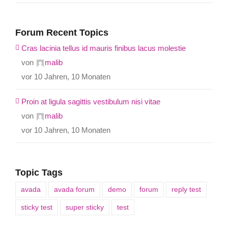
Forum Recent Topics
Cras lacinia tellus id mauris finibus lacus molestie
von
malib
vor 10 Jahren, 10 Monaten
Proin at ligula sagittis vestibulum nisi vitae
von
malib
vor 10 Jahren, 10 Monaten
Topic Tags
avada
avada forum
demo
forum
reply test
sticky test
super sticky
test