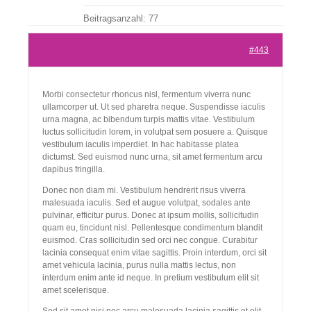
Beitragsanzahl: 77
Kontakt
#443
Morbi consectetur rhoncus nisl, fermentum viverra nunc
ullamcorper ut. Ut sed pharetra neque. Suspendisse iaculis
urna magna, ac bibendum turpis mattis vitae. Vestibulum
luctus sollicitudin lorem, in volutpat sem posuere a. Quisque
vestibulum iaculis imperdiet. In hac habitasse platea
dictumst. Sed euismod nunc urna, sit amet fermentum arcu
dapibus fringilla.
Donec non diam mi. Vestibulum hendrerit risus viverra
malesuada iaculis. Sed et augue volutpat, sodales ante
pulvinar, efficitur purus. Donec at ipsum mollis, sollicitudin
quam eu, tincidunt nisl. Pellentesque condimentum blandit
euismod. Cras sollicitudin sed orci nec congue. Curabitur
lacinia consequat enim vitae sagittis. Proin interdum, orci sit
amet vehicula lacinia, purus nulla mattis lectus, non
interdum enim ante id neque. In pretium vestibulum elit sit
amet scelerisque.
Sed sit amet nisi nec arcu malesuada lacinia sagittis et elit.