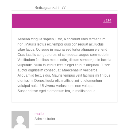
Beitragsanzahl: 77
Kontakt
#436
Aenean fringilla sapien justo, a tincidunt eros fermentum
non. Mauris lectus ex, tempor quis consequat ac, luctus
vitae lacus. Quisque in magna sed tortor aliquam eleifend.
Cras iaculis congue eros, et consequat augue commodo in.
Vestibulum faucibus metus odio, dictum semper justo lacinia
vulputate. Nulla faucibus lectus eget finibus aliquam. Fusce
auctor dignissim consequat. Maecenas in velit eros.
Aliquam id lectus dui. Mauris tempus velit facilisis mi finibus
dignissim. Donec ligula elit, mattis ut mi id, elementum
volutpat nulla. Ut viverra varius nunc non volutpat.
Suspendisse eget elementum leo, in mollis neque.
malib
Administrator