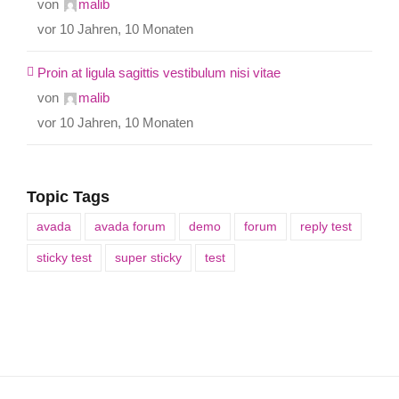
von
malib
vor 10 Jahren, 10 Monaten
Proin at ligula sagittis vestibulum nisi vitae
von
malib
vor 10 Jahren, 10 Monaten
Topic Tags
avada
avada forum
demo
forum
reply test
sticky test
super sticky
test