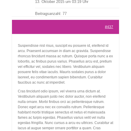
13. Oktober 2015 um 03:19 Uhr
Beitragsanzahl: 77
#437
Suspendisse nisl risus, suscipit eu posuere id, eleifend id
arcu. Praesent accumsan in diam ac gravida. Suspendisse
rhoncus tincidunt massa ac rutrum. Quisque porta nunc a ex
lobortis, ac finibus purus varius. Phasellus arcu est, pretium
vel efficitur vel, sodales nec libero. Vestibulum aliquam
posuere felis vitae iaculis. Mauris sodales purus a dolor
laoreet, eu condimentum sapien bibendum. Curabitur
faucibus ac nunc at imperdiet.
Cras tincidunt odio ipsum, vel viverra urna dictum at.
Vestibulum aliquam justo nec dolor auctor, non eleifend
nulla ornare. Morbi finibus orci ac pellentesque rutrum.
Donec eget arcu nec ex convallis rutrum. Pellentesque
habitant morbi tristique senectus et netus et malesuada
fames ac turpis egestas. Phasellus varius velit vel nulla
egestas fringilla. Nunc cursus a arcu eu ultrices. Curabitur at
lacus at augue semper ornare porttitor a quam. Cras