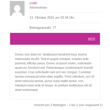
malib
Administrator
13. Oktober 2015 um 03:34 Uhr
Beitragsanzahl: 77
#470
Donec non diam mi. Vestibulum hendrerit risus viverra
malesuada iaculis. Sed et augue volutpat, sodales ante
pulvinar, efficitur purus. Donec at ipsum mollis, sollicitudin
quam eu, tincidunt nisl. Pellentesque condimentum blandit
euismod. Cras sollicitudin sed orci nec congue. Curabitur
lacinia consequat enim vitae sagittis. Proin interdum, orci sit
amet vehicula lacinia, purus nulla mattis lectus, non
interdum enim ante id neque. In pretium vestibulum elit sit
amet scelerisque.
Ansicht von 2 Beiträgen – 1 bis 2 (von insgesamt 2)