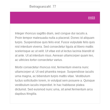
Beitragsanzahl: 77
Kontakt
#469
Integer rhoncus sagittis diam, sed congue dui iaculis a.
Proin tempor malesuada nulla a placerat. Donec id aliquam
turpis. Suspendisse quis felis erat. Fusce vulputate felis quis
nisl interdum viverra. Sed consectetur ligula at libero mattis
scelerisque ac ut velit. Ut vitae est ut lectus lacinia blandit id
at ante. Ut at interdum risus. Aenean ullamcorper quam leo,
ac ultricies tortor consectetur varius.
Morbi consectetur rhoncus nisl, fermentum viverra nunc
ullamcorper ut. Ut sed pharetra neque. Suspendisse iaculis
urna magna, ac bibendum turpis mattis vitae. Vestibulum
luctus sollicitudin lorem, in volutpat sem posuere a. Quisque
vestibulum iaculis imperdiet. In hac habitasse platea
dictumst. Sed euismod nunc urna, sit amet fermentum arcu
dapibus fringilla.