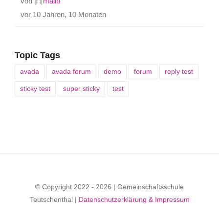
von
malib
vor 10 Jahren, 10 Monaten
Topic Tags
avada
avada forum
demo
forum
reply test
sticky test
super sticky
test
© Copyright 2022 - 2026 | Gemeinschaftsschule
Teutschenthal |
Datenschutzerklärung & Impressum