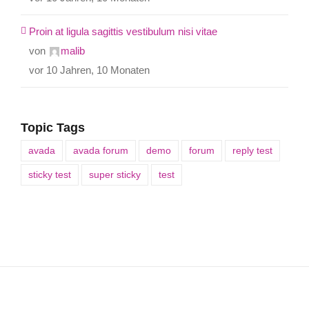
Proin at ligula sagittis vestibulum nisi vitae
von
malib
vor 10 Jahren, 10 Monaten
Topic Tags
avada
avada forum
demo
forum
reply test
sticky test
super sticky
test