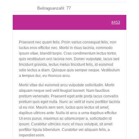
Beitragsanzahl: 77
Kontakt
#453
Praesent nec quam felis. Proin varius consequat felis, non
luctus eros efficitur nec. Morbi in risus lacinia, commodo
ipsum vitae, blandit turpis. Cras condimentum lectus tortor,
quis vestibulum orci lacinia non. Donec vulputate, lacus sed
tincidunt gravida, lectus metus tincidunt felis, id euismod
odio lectus a diam. Quisque quis semper neque. Vestibulum
a tempus dui, eu rhoncus arcu.
Morbi vitae dui euismod arcu vulputate sollicitudin. Morbi
aliquam neque sed velit feugiat laoreet. Nam faucibus
pretium venenatis. Praesent eget ante porta lacus convallis
pretium quis eget nulla. Nunc ac velit id nunc porttitor lacinia
ut eu nisi. Mauris sem sem, luctus quis lectus sit amet,
dapibus ultrices ante. Nulla id arcu a urna dapibus efficitur.
Ut eros purus, maximus ac ullamcorper a, sollicitudin id
ipsum. Curabitur ultricies nunc et risus volutpat, sit amet
porttitor ligula bibendum. Curabitur vel aliquam felis, a
imperdiet enim.