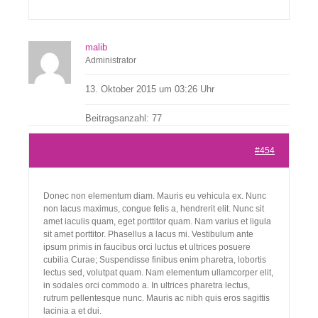
malib
Administrator
13. Oktober 2015 um 03:26 Uhr
Beitragsanzahl: 77
#454
Donec non elementum diam. Mauris eu vehicula ex. Nunc
non lacus maximus, congue felis a, hendrerit elit. Nunc sit
amet iaculis quam, eget porttitor quam. Nam varius et ligula
sit amet porttitor. Phasellus a lacus mi. Vestibulum ante
ipsum primis in faucibus orci luctus et ultrices posuere
cubilia Curae; Suspendisse finibus enim pharetra, lobortis
lectus sed, volutpat quam. Nam elementum ullamcorper elit,
in sodales orci commodo a. In ultrices pharetra lectus,
rutrum pellentesque nunc. Mauris ac nibh quis eros sagittis
lacinia a et dui.