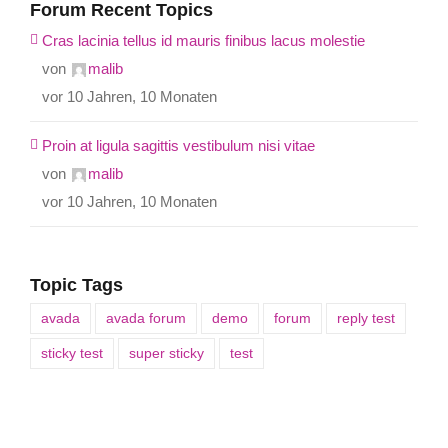
Forum Recent Topics
Cras lacinia tellus id mauris finibus lacus molestie
von
malib
vor 10 Jahren, 10 Monaten
Proin at ligula sagittis vestibulum nisi vitae
von
malib
vor 10 Jahren, 10 Monaten
Topic Tags
avada
avada forum
demo
forum
reply test
sticky test
super sticky
test