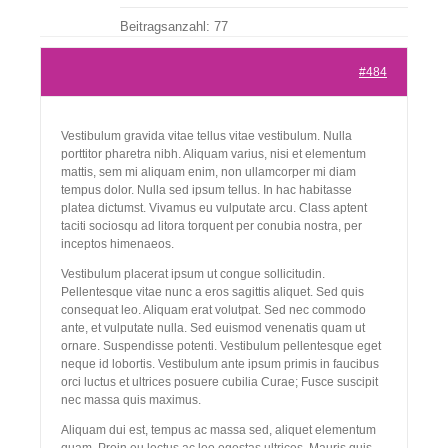
Beitragsanzahl: 77
Kontakt
#484
Vestibulum gravida vitae tellus vitae vestibulum. Nulla
porttitor pharetra nibh. Aliquam varius, nisi et elementum
mattis, sem mi aliquam enim, non ullamcorper mi diam
tempus dolor. Nulla sed ipsum tellus. In hac habitasse
platea dictumst. Vivamus eu vulputate arcu. Class aptent
taciti sociosqu ad litora torquent per conubia nostra, per
inceptos himenaeos.
Vestibulum placerat ipsum ut congue sollicitudin.
Pellentesque vitae nunc a eros sagittis aliquet. Sed quis
consequat leo. Aliquam erat volutpat. Sed nec commodo
ante, et vulputate nulla. Sed euismod venenatis quam ut
ornare. Suspendisse potenti. Vestibulum pellentesque eget
neque id lobortis. Vestibulum ante ipsum primis in faucibus
orci luctus et ultrices posuere cubilia Curae; Fusce suscipit
nec massa quis maximus.
Aliquam dui est, tempus ac massa sed, aliquet elementum
quam. Proin eu lectus ac leo egestas ultrices. Mauris quis