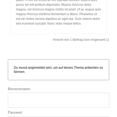
purus vel elit pretium dignissim. Mauris rhoncus dolor
magna, vel rhoncus magna mollis sit amet. Ut ac augue quis
magna rhoncus eleifend fermentum a libero. Phasellus ut
est vel metus lacinia dapibus ac eget dui. Duis viverra dolor
sed euismod suscipit. Nunc vitae neque tellus.
Ansicht von 1 Beitrag (von insgesamt 1)
Du musst angemeldet sein, um auf dieses Thema antworten zu
können.
Benutzername:
Passwort: