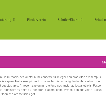
ntierung
Förderverein
Schüler/Eltern
Schulso
#4
rci in mi mattis, sed auctor nunc consectetur. Integer non eros vitae orci tempus
is sapien. Nulla suscipit, velit ut luctus lacinia, urna ligula dapibus tellus, non
 egestas arcu. Praesent sapien mi, eleifend nec auctor at, luctus et felis. Fusce
a, dignissim eu enim eu, hendrerit placerat enim. Vivamus finibus velit at luctus
t laoreet diam facilisis eget.