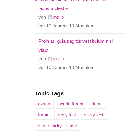
lacus molestie
von
malib
vor 10 Jahren, 10 Monaten
Proin at ligula sagittis vestibulum nisi
vitae
von
malib
vor 10 Jahren, 10 Monaten
Topic Tags
avada
avada forum
demo
forum
reply test
sticky test
super sticky
test