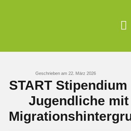
Zum
Inhalt
springen
To
Na
Unsere Schu
Berufsorient
Geschrieben am 22. März 2026
START Stipendium 
Förderverein
Jugendliche mit
Schüler/Elter
Migrationshintergr
Schulsozialar