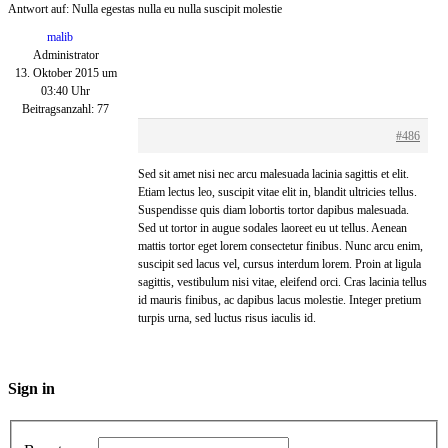
Antwort auf: Nulla egestas nulla eu nulla suscipit molestie
malib
Administrator
13. Oktober 2015 um
03:40 Uhr
Beitragsanzahl: 77
#486
Sed sit amet nisi nec arcu malesuada lacinia sagittis et elit.
Etiam lectus leo, suscipit vitae elit in, blandit ultricies tellus.
Suspendisse quis diam lobortis tortor dapibus malesuada.
Sed ut tortor in augue sodales laoreet eu ut tellus. Aenean
mattis tortor eget lorem consectetur finibus. Nunc arcu enim,
suscipit sed lacus vel, cursus interdum lorem. Proin at ligula
sagittis, vestibulum nisi vitae, eleifend orci. Cras lacinia tellus
id mauris finibus, ac dapibus lacus molestie. Integer pretium
turpis urna, sed luctus risus iaculis id.
Sign in