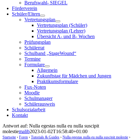
Berufswahl- SIEGEL
Förderverein
Schüler/Eltern
Vertretungsplan
Vertretungsplan (Schüler)
Vertretungsplan (Lehrer)
Übersicht A- und B- Wochen
Prüfungsplan
Schülerrat
Schulband „StageWound“
Termine
Formulare
Allgemein
Zukunftstag für Mädchen und Jungen
Praktikumsformulare
Fux-Noten
Moodle
Schulmanager
Schülerausweis
Schulsozialarbeit
Kontakt
Antwort auf: Nulla egestas nulla eu nulla suscipit
molestie
malib
2023-01-02T16:58:40+01:00
Startseite
›
Foren
›
Tutorials & Guides
›
Nulla egestas nulla eu nulla suscipit molestie
›