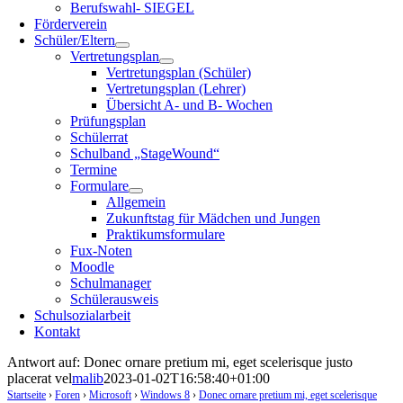
Berufswahl- SIEGEL
Förderverein
Schüler/Eltern
Vertretungsplan
Vertretungsplan (Schüler)
Vertretungsplan (Lehrer)
Übersicht A- und B- Wochen
Prüfungsplan
Schülerrat
Schulband „StageWound“
Termine
Formulare
Allgemein
Zukunftstag für Mädchen und Jungen
Praktikumsformulare
Fux-Noten
Moodle
Schulmanager
Schülerausweis
Schulsozialarbeit
Kontakt
Antwort auf: Donec ornare pretium mi, eget scelerisque justo
placerat vel
malib
2023-01-02T16:58:40+01:00
Startseite
›
Foren
›
Microsoft
›
Windows 8
›
Donec ornare pretium mi, eget scelerisque