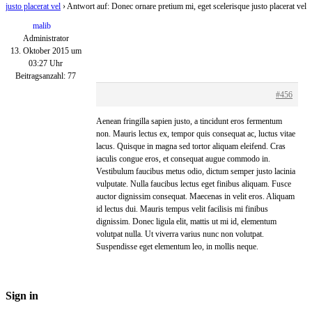
justo placerat vel
›
Antwort auf: Donec ornare pretium mi, eget scelerisque justo placerat vel
malib
Administrator
13. Oktober 2015 um
03:27 Uhr
Beitragsanzahl: 77
#456
Aenean fringilla sapien justo, a tincidunt eros fermentum
non. Mauris lectus ex, tempor quis consequat ac, luctus vitae
lacus. Quisque in magna sed tortor aliquam eleifend. Cras
iaculis congue eros, et consequat augue commodo in.
Vestibulum faucibus metus odio, dictum semper justo lacinia
vulputate. Nulla faucibus lectus eget finibus aliquam. Fusce
auctor dignissim consequat. Maecenas in velit eros. Aliquam
id lectus dui. Mauris tempus velit facilisis mi finibus
dignissim. Donec ligula elit, mattis ut mi id, elementum
volutpat nulla. Ut viverra varius nunc non volutpat.
Suspendisse eget elementum leo, in mollis neque.
Sign in