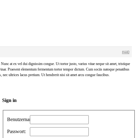
#440
unc at ex vel dui dignissim congue. Ut tortor justo, varius vitae neque sit amet, tristique
ulvinar. Praesent elementum fermentum tortor tempor dictum. Cum sociis natoque penatibus
s, nec ultrices lacus pretium. Ut hendrerit nisi sit amet arcu congue faucibus.
Sign in
Benutzername:
Passwort: