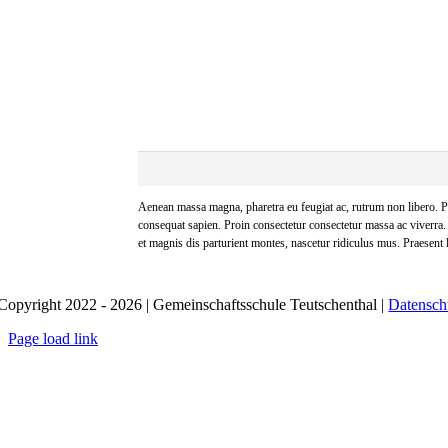
Aenean massa magna, pharetra eu feugiat ac, rutrum non libero. Pro
consequat sapien. Proin consectetur consectetur massa ac viverra
et magnis dis parturient montes, nascetur ridiculus mus. Praesent la
Copyright 2022 - 2026 | Gemeinschaftsschule Teutschenthal |
Datensch
Page load link
Nach
oben