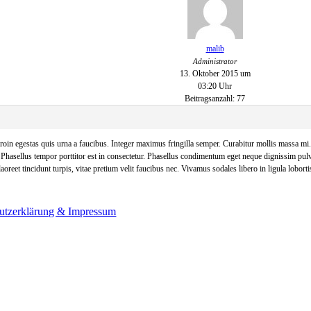
malib
Administrator
13. Oktober 2015 um
03:20 Uhr
Beitragsanzahl: 77
in egestas quis urna a faucibus. Integer maximus fringilla semper. Curabitur mollis massa mi. N
. Phasellus tempor porttitor est in consectetur. Phasellus condimentum eget neque dignissim p
oreet tincidunt turpis, vitae pretium velit faucibus nec. Vivamus sodales libero in ligula loborti
utzerklärung & Impressum