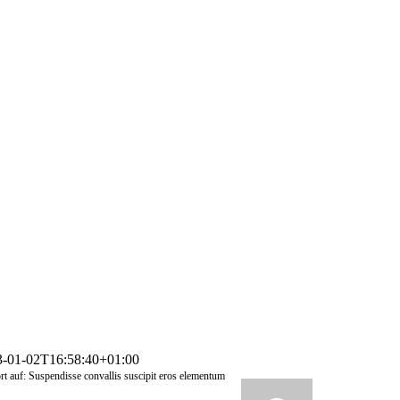
3-01-02T16:58:40+01:00
t auf: Suspendisse convallis suscipit eros elementum