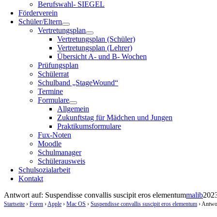
Berufswahl- SIEGEL
Förderverein
Schüler/Eltern
Vertretungsplan
Vertretungsplan (Schüler)
Vertretungsplan (Lehrer)
Übersicht A- und B- Wochen
Prüfungsplan
Schülerrat
Schulband „StageWound“
Termine
Formulare
Allgemein
Zukunftstag für Mädchen und Jungen
Praktikumsformulare
Fux-Noten
Moodle
Schulmanager
Schülerausweis
Schulsozialarbeit
Kontakt
Antwort auf: Suspendisse convallis suscipit eros elementum
malib
202
Startseite
›
Foren
›
Apple
›
Mac OS
›
Suspendisse convallis suscipit eros elementum
›
Antwor