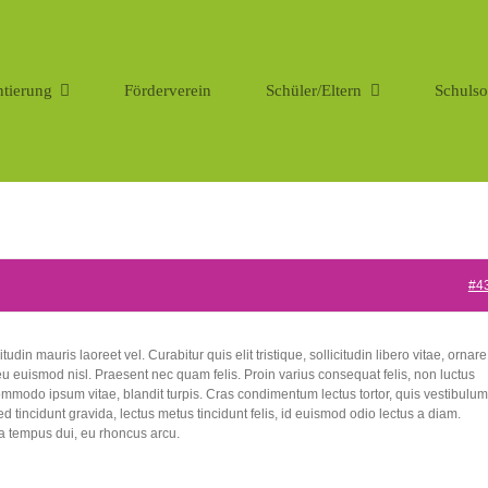
ntierung
Förderverein
Schüler/Eltern
Schulso
#4
tudin mauris laoreet vel. Curabitur quis elit tristique, sollicitudin libero vitae, ornare
u euismod nisl. Praesent nec quam felis. Proin varius consequat felis, non luctus
, commodo ipsum vitae, blandit turpis. Cras condimentum lectus tortor, quis vestibulum
d tincidunt gravida, lectus metus tincidunt felis, id euismod odio lectus a diam.
 tempus dui, eu rhoncus arcu.