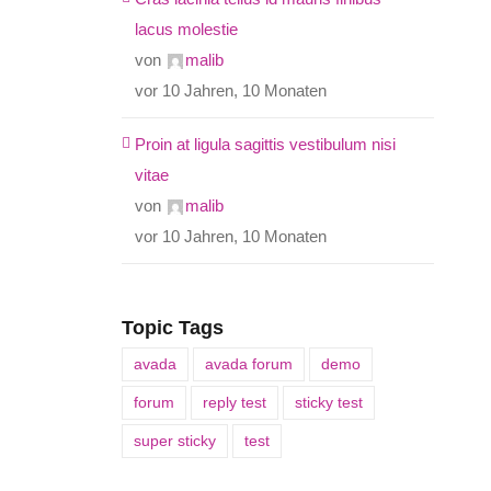
lacus molestie
von
malib
vor 10 Jahren, 10 Monaten
Proin at ligula sagittis vestibulum nisi
vitae
von
malib
vor 10 Jahren, 10 Monaten
Topic Tags
avada
avada forum
demo
forum
reply test
sticky test
super sticky
test