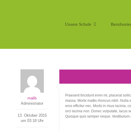
Zum
Inhalt
springen
Unsere Schule
Berufsorie
Praesent tincidunt enim mi, placerat sollici
malib
massa. Morbi mattis rhoncus nibh. Nulla e
Administrator
eros efficitur nec. Morbi in risus lacinia
orci lacinia non. Donec vulputate, lacus se
13. Oktober 2015
Quisque quis semper neque. Vestibulum a
um 03:18 Uhr