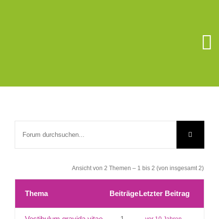
Zum
Inhalt
springen
To
Na
Unsere Schu
Berufsorient
Förderverein
Ansicht von 2 Themen – 1 bis 2 (von insgesamt 2)
Schüler/Elter
Thema
Beiträge
Letzter Beitrag
Schulsozialar
Vestibulum gravida vitae
1
vor 10 Jahren,