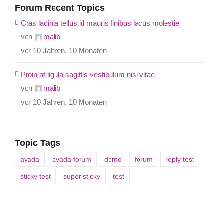
Forum Recent Topics
Cras lacinia tellus id mauris finibus lacus molestie
von
malib
vor 10 Jahren, 10 Monaten
Proin at ligula sagittis vestibulum nisi vitae
von
malib
vor 10 Jahren, 10 Monaten
Topic Tags
avada
avada forum
demo
forum
reply test
sticky test
super sticky
test