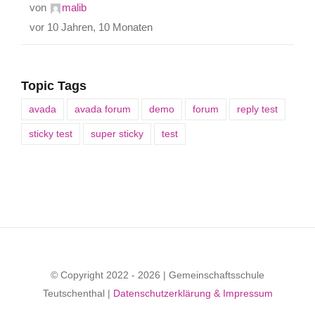
von
malib
vor 10 Jahren, 10 Monaten
Topic Tags
avada
avada forum
demo
forum
reply test
sticky test
super sticky
test
© Copyright 2022 - 2026 | Gemeinschaftsschule
Teutschenthal |
Datenschutzerklärung & Impressum