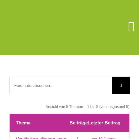
Zum
Inhalt
springen
To
Na
Unsere Schu
Berufsorient
Förderverein
Ansicht von 5 Themen – 1 bis 5 (von insgesamt 5)
Schüler/Elter
Thema
Beiträge
Letzter Beitrag
Schulsozialar
Vestibulum aliquam justo
1
vor 10 Jahren,