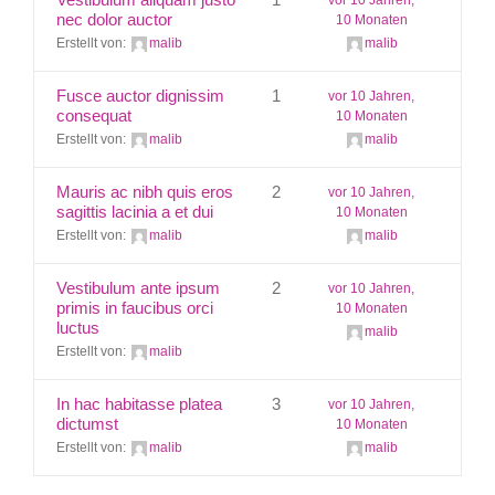
nec dolor auctor
10 Monaten
Erstellt von:
malib
malib
Kontakt
Fusce auctor dignissim
1
vor 10 Jahren,
consequat
10 Monaten
Erstellt von:
malib
malib
Mauris ac nibh quis eros
2
vor 10 Jahren,
sagittis lacinia a et dui
10 Monaten
Erstellt von:
malib
malib
Vestibulum ante ipsum
2
vor 10 Jahren,
primis in faucibus orci
10 Monaten
luctus
malib
Erstellt von:
malib
In hac habitasse platea
3
vor 10 Jahren,
dictumst
10 Monaten
Erstellt von:
malib
malib