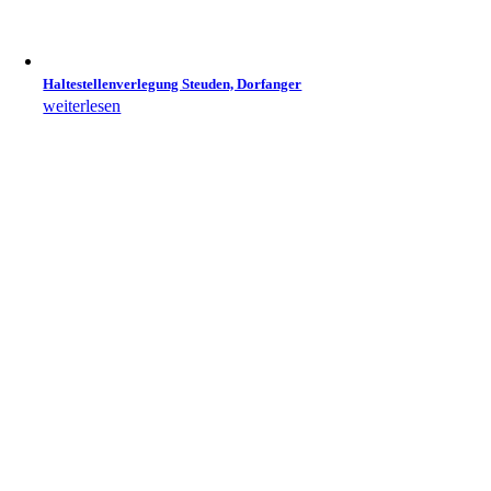
Haltestellenverlegung Steuden, Dorfanger
weiterlesen