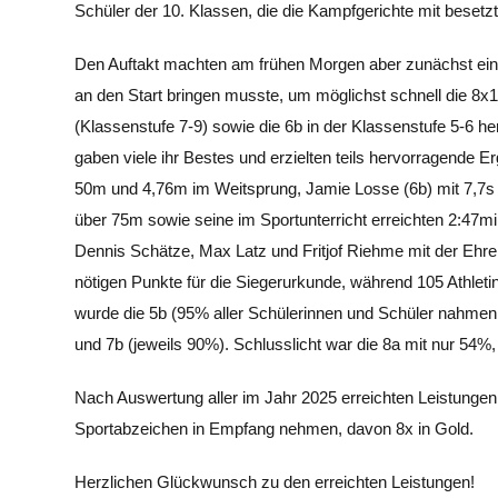
Schüler der 10. Klassen, die die Kampfgerichte mit beset
Den Auftakt machten am frühen Morgen aber zunächst einm
an den Start bringen musste, um möglichst schnell die 8x1
(Klassenstufe 7-9) sowie die 6b in der Klassenstufe 5-6 he
gaben viele ihr Bestes und erzielten teils hervorragende 
50m und 4,76m im Weitsprung, Jamie Losse (6b) mit 7,7s 
über 75m sowie seine im Sportunterricht erreichten 2:47
Dennis Schätze, Max Latz und Fritjof Riehme mit der Ehr
nötigen Punkte für die Siegerurkunde, während 105 Athleti
wurde die 5b (95% aller Schülerinnen und Schüler nahmen t
und 7b (jeweils 90%). Schlusslicht war die 8a mit nur 54%, d
Nach Auswertung aller im Jahr 2025 erreichten Leistunge
Sportabzeichen in Empfang nehmen, davon 8x in Gold.
Herzlichen Glückwunsch zu den erreichten Leistungen!