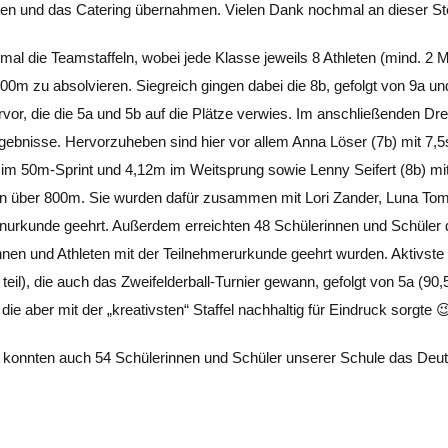
zten und das Catering übernahmen. Vielen Dank nochmal an dieser Ste
al die Teamstaffeln, wobei jede Klasse jeweils 8 Athleten (mind. 2
00m zu absolvieren. Siegreich gingen dabei die 8b, gefolgt von 9a un
rvor, die die 5a und 5b auf die Plätze verwies. Im anschließenden Dr
Ergebnisse. Hervorzuheben sind hier vor allem Anna Löser (7b) mit 7,5
im 50m-Sprint und 4,12m im Weitsprung sowie Lenny Seifert (8b) mit
min über 800m. Sie wurden dafür zusammen mit Lori Zander, Luna To
enurkunde geehrt. Außerdem erreichten 48 Schülerinnen und Schüler 
nnen und Athleten mit der Teilnehmerurkunde geehrt wurden. Aktivste
eil), die auch das Zweifelderball-Turnier gewann, gefolgt von 5a (90,
ie aber mit der „kreativsten“ Staffel nachhaltig für Eindruck sorgte 
n konnten auch 54 Schülerinnen und Schüler unserer Schule das Deu