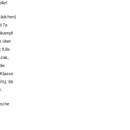
lle!
 Mädchen)
d 7a
eikampf
s über
 9,8s
mzak,
die
 Klasse
5%), 6b
.
tsche