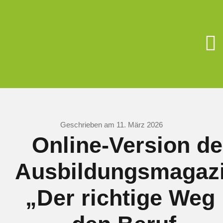
Zum
Inhalt
springen
To
Na
Unsere Schu
Berufsorient
Geschrieben am 11. März 2026
Online-Version d
Förderverein
Ausbildungsmagaz
Schüler/Elter
„Der richtige Weg 
Schulsozialar