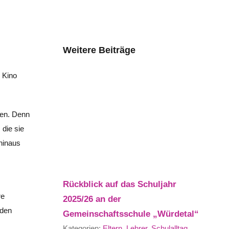
Weitere Beiträge
 Kino
ren. Denn
 die sie
 hinaus
Rückblick auf das Schuljahr
re
2025/26 an der
 den
Gemeinschaftsschule „Würdetal“
Kategorien:
Eltern
,
Lehrer
,
Schulalltag
,