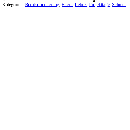
Kategorien:
Berufsorientierung
,
Eltern
,
Lehrer
,
Projekttage
,
Schüler